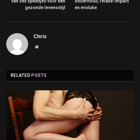
van sex speeltjes voor een
onderhoud, relatie-impact
gezonde levensstijl
en evolutie
Chris
Website
RELATED
POSTS